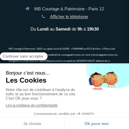
MB Courtage & Patrimoine - Paris 12
Afficher le téléphone
Du
Lundi
au
Samedi
de
9h
à
19h30
MB Courtage & Patrimoine– SASU au capital social de 15100€ - n°843044843 au RCS de Paris– 4 Place Louis
Armand 75012 PARIS 06 13 90 63 34 demandes@mb-courtagepatrimoine.com www.mbcourtagepatrimoine.com.
Enregistré à l’ORIAS sous le n°18007035(www.orias.fr) en qualité de :MIOBSP/COA/CIF adhérent de La
compagnie des CGP, associa\on agréée auprès de l’Autorité des Marchés Financiers, associa\on agréée auprès de
l’ACPR ; Ne peut recevoir aucun fonds, effet, ou valeur. Un crédit vous engage et doit être remboursé. Vérifiez vos
capacités de remboursement avant de vous engager
Plan du site
Mentions légales
Prendre un rendez-vous
powered by Calendly
Création et référencement du site par Simplébo