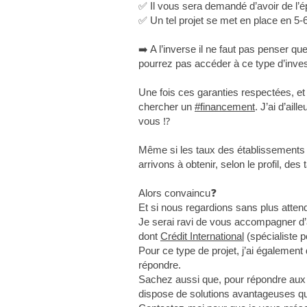
✅ Il vous sera demandé d’avoir de l’é
✅ Un tel projet se met en place en 5-
➡️ A l’inverse il ne faut pas penser qu
pourrez pas accéder à ce type d’inve
Une fois ces garanties respectées, et 
chercher un
#financement
. J’ai d’ail
vous ⁉️
Même si les taux des établissements
arrivons à obtenir, selon le profil, des
Alors convaincu❓
Et si nous regardions sans plus attendre
Je serai ravi de vous accompagner d’au
dont
Crédit International
(spécialiste p
Pour ce type de projet, j’ai égaleme
répondre.
Sachez aussi que, pour répondre aux b
dispose de solutions avantageuses qu