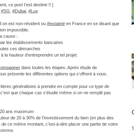
nt, ce post t’est destiné !! ]
,
#SG
,
#Dubai
,
#Lux
 on est non-résident ou
#expatrié
en France en se disant que
sion impossible.
la cause :
par les établissements bancaires
 toutes ces démarches
 la hauteur d’entreprendre un tel projet.
compagner
dans toutes les étapes. Après étude de
vous présente les différentes options qui s'offrent à vous.
itères généralistes à prendre en compte pour ce type de
out c’est que chaque cas s’étudie même si on ne remplit pas
ur 20 ans maximum
eur de 20 à 30% de l’investissement du bien (en plus des
t de ce même montant, c’est-à-dire placer une partie de votre
S
e somme.