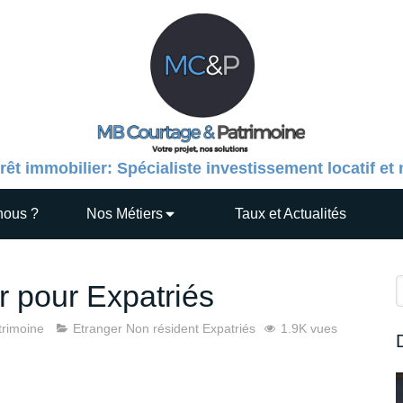
rêt immobilier: Spécialiste investissement locatif et
nous ?
Nos Métiers
Taux et Actualités
R
r pour Expatriés
rimoine
Etranger Non résident Expatriés
1.9K vues