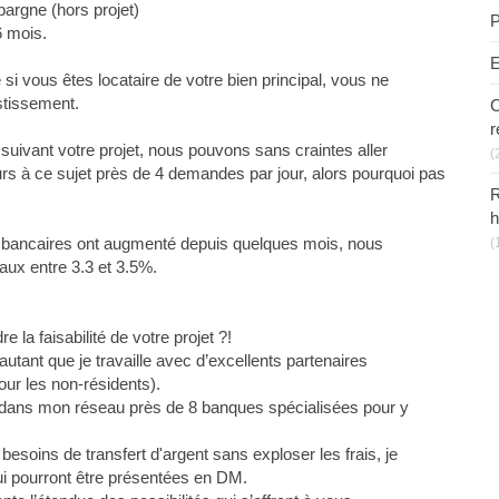
pargne (hors projet)
P
6 mois.
E
e si vous êtes locataire de votre bien principal, vous ne
stissement.
C
r
suivant votre projet, nous pouvons sans craintes aller
(
leurs à ce sujet près de 4 demandes par jour, alors pourquoi pas
R
h
 bancaires ont augmenté depuis quelques mois, nous
(
 taux entre 3.3 et 3.5%.
 la faisabilité de votre projet ?!
tant que je travaille avec d’excellents partenaires
our les non-résidents).
nt dans mon réseau près de 8 banques spécialisées pour y
esoins de transfert d'argent sans exploser les frais, je
i pourront être présentées en DM.