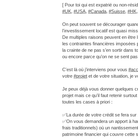
[ Pour toi qui est expatrié ou non-réside
#UK
,
#USA
,
#Canada
,
#Suisse
,
#HK
On peut souvent se décourager quand
l'investissement locatif est quasi mis
De multiples raisons peuvent en être 
les contraintes financières imposées 
la crainte de ne pas s’en sortir dans
ou encore parce qu’on ne se sent pas à
C'est là où j’interviens pour vous
#ac
votre
#projet
et de votre situation, je 
Je peux déjà vous donner quelques cr
projet mais ce qu’il faut retenir surt
toutes les cases à priori :
✅La durée de votre crédit se fera s
✅On vous demandera un apport à haut
frais traditionnels) où un nantissemen
patrimoine financier qui couvre cett