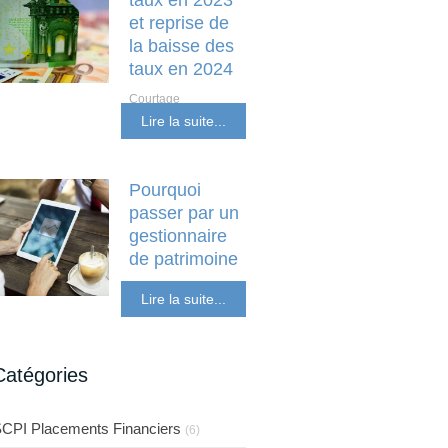
taux en 2023
et reprise de
la baisse des
taux en 2024
Courtage
Investissement locatif
Lire la suite...
et non résident
Pourquoi
passer par un
gestionnaire
de patrimoine
SCPI Placements
Lire la suite...
Financiers
Catégories
CPI Placements Financiers
(6)