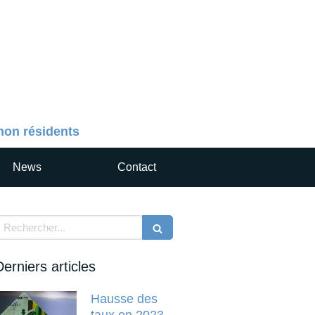
 non résidents
News
Contact
echercher
Derniers articles
Hausse des