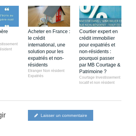
père
Acheter en France :
Courtier expert en
le crédit
crédit immobilier
stissement
international, une
pour expatriés et
résident
solution pour les
non-résidents :
expatriés et non-
pourquoi passer
résidents
par MB Courtage &
Etranger Non résident
Patrimoine ?
Expatriés
Courtage Investissement
locatif et non résident
ir
Laisser un commentaire