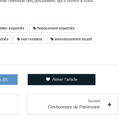
e l’étendue des possibilités qui s’offrent à vous.
ilier expatriés
financement expatriés
triés
non resident
investissement locatif
Aimer l'article
s (0)
Suivant
Gestionnaire de Patrimoine