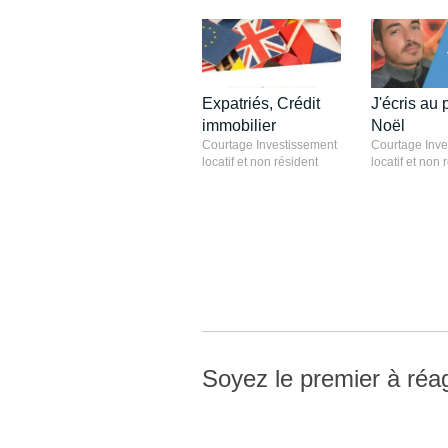
Expatriés, Crédit
J'écris au 
immobilier
Noël
Courtage Investissement
Courtage Inve
locatif et non résident
locatif et non 
Soyez le premier à réag