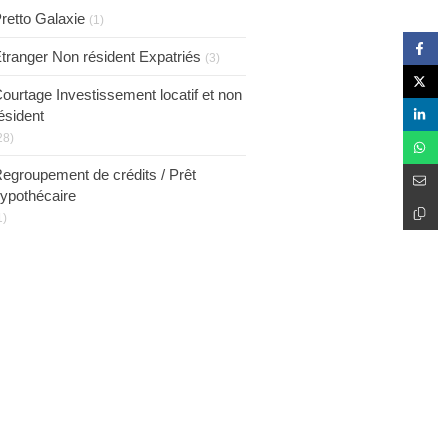
retto Galaxie
(1)
tranger Non résident Expatriés
(3)
ourtage Investissement locatif et non
ésident
28)
egroupement de crédits / Prêt
ypothécaire
1)