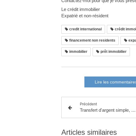
Contactez-moi pour que je vous présent
Le crédit immobilier
Expatrié et non-résident
credit international
crédit immob
financement non residents
expa
immobilier
prêt immobilier
Lire les commentaire
Précédent
Transfert d'argent simple, sécurisé et pas cher
Articles similaires