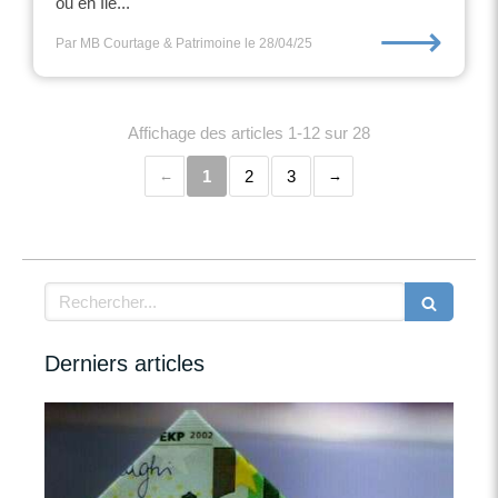
ou en Île...
⟶
Par MB Courtage & Patrimoine
le 28/04/25
Affichage des articles 1-12 sur 28
1
2
3
Rechercher
Derniers articles