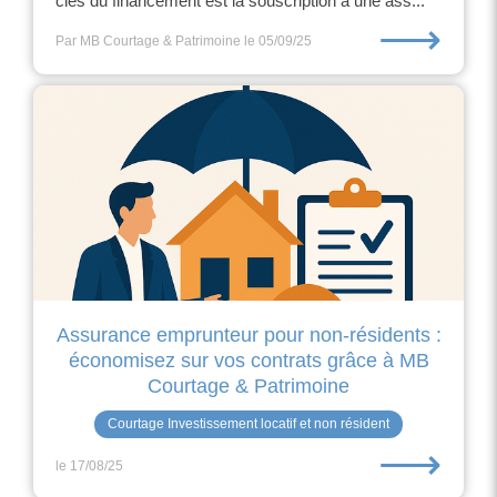
clés du financement est la souscription à une ass...
⟶
Par MB Courtage & Patrimoine
le 05/09/25
Assurance emprunteur pour non-résidents :
économisez sur vos contrats grâce à MB
Courtage & Patrimoine
Courtage Investissement locatif et non résident
⟶
le 17/08/25