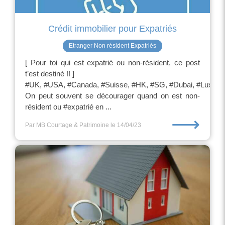
Crédit immobilier pour Expatriés
Etranger Non résident Expatriés
[ Pour toi qui est expatrié ou non-résident, ce post
t’est destiné !! ]
#UK, #USA, #Canada, #Suisse, #HK, #SG, #Dubai, #Lux
On peut souvent se décourager quand on est non-
résident ou #expatrié en ...
⟶
Par MB Courtage & Patrimoine
le 14/04/23