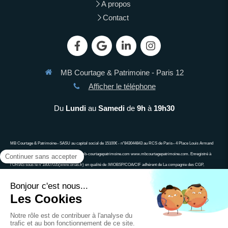
A propos
Contact
MB Courtage & Patrimoine - Paris 12
Afficher le téléphone
Du
Lundi
au
Samedi
de
9h
à
19h30
MB Courtage & Patrimoine– SASU au capital social de 15100€ - n°843044843 au RCS de Paris– 4 Place Louis Armand
75012 PARIS 06 13 90 63 34 demandes@mb-courtagepatrimoine.com www.mbcourtagepatrimoine.com. Enregistré à
l’ORIAS sous le n°18007035(www.orias.fr) en qualité de :MIOBSP/COA/CIF adhérent de La compagnie des CGP,
associa\on agréée auprès de l’Autorité des Marchés Financiers, associa\on agréée auprès de l’ACPR ; Ne peut recevoir
aucun fonds, effet, ou valeur. Un crédit vous engage et doit être remboursé. Vérifiez vos capacités de remboursement
avant de vous engager