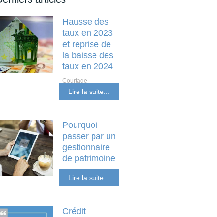
Hausse des
taux en 2023
et reprise de
la baisse des
taux en 2024
Courtage
Investissement locatif
Lire la suite...
et non résident
Pourquoi
passer par un
gestionnaire
de patrimoine
SCPI Placements
Lire la suite...
Financiers
Crédit