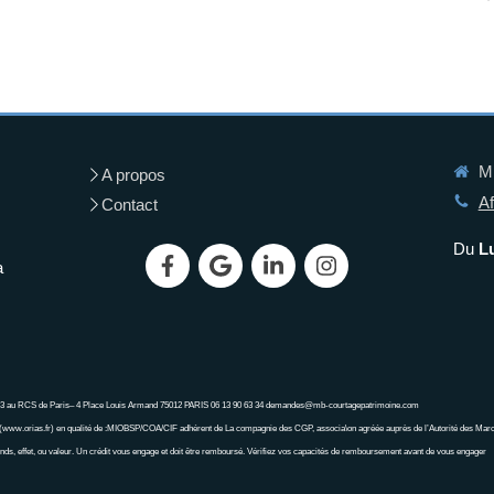
MB
A propos
Af
Contact
Du
L
a
843 au RCS de Paris– 4 Place Louis Armand 75012 PARIS 06 13 90 63 34 demandes@mb-courtagepatrimoine.com
www.orias.fr) en qualité de :MIOBSP/COA/CIF adhérent de La compagnie des CGP, associa\on agréée auprès de l’Autorité des Mar
nds, effet, ou valeur. Un crédit vous engage et doit être remboursé. Vérifiez vos capacités de remboursement avant de vous engager