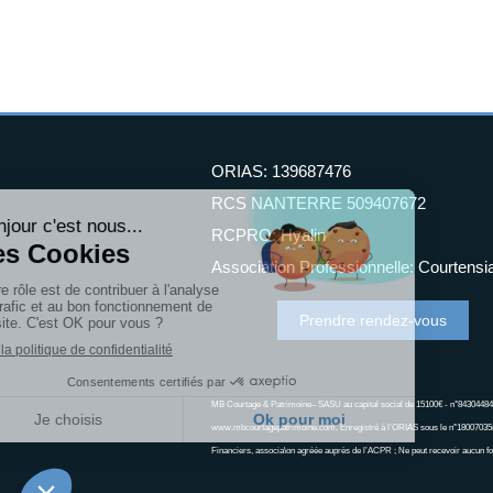
ORIAS: 139687476
RCS NANTERRE 509407672
RCPRO: Hyalin
Association Professionnelle: Courtensi
Prendre rendez-vous
MB Courtage & Patrimoine– SASU au capital social de 15100€ - n°843044
www.mbcourtagepatrimoine.com. Enregistré à l’ORIAS sous le n°18007035(
Financiers, associa\on agréée auprès de l’ACPR ; Ne peut recevoir aucun fo