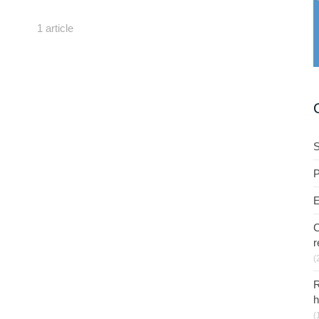
1 article
S
P
E
C
r
(
R
h
(