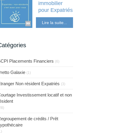
immobilier
pour Expatriés
Etranger Non
Lire la suite...
résident Expatriés
Catégories
CPI Placements Financiers
(6)
retto Galaxie
(1)
tranger Non résident Expatriés
(3)
ourtage Investissement locatif et non
ésident
28)
egroupement de crédits / Prêt
ypothécaire
1)