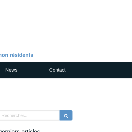
 non résidents
News
Contact
echercher
Derniers articles