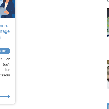
non-
rtage
à
sident
ter en
(qu’il
, d’un
tisseur
⟶