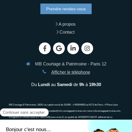
Prendre rendez-vous
A propos
Contact
MB Courtage & Patrimoine - Paris 12
Afficher le téléphone
Du
Lundi
au
Samedi
de
9h
à
19h30
MB Courtage & Patrimoine– SASU au capital social de 15100€ - n°843044843 au RCS de Paris– 4 Place Louis
Armand 75012 PARIS 06 13 90 63 34 demandes@mb-courtagepatrimoine.com www.mbcourtagepatrimoine.com.
Enregistré à l’ORIAS sous le n°18007035(www.orias.fr) en qualité de :MIOBSP/COA/CIF adhérent de La
compagnie des CGP, associa\on agréée auprès de l’Autorité des Marchés Financiers, associa\on agréée auprès de
l’ACPR ; Ne peut recevoir aucun fonds, effet, ou valeur. Un crédit vous engage et doit être remboursé. Vérifiez vos