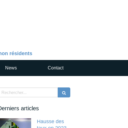
 non résidents
News
Contact
echercher
Derniers articles
Hausse des