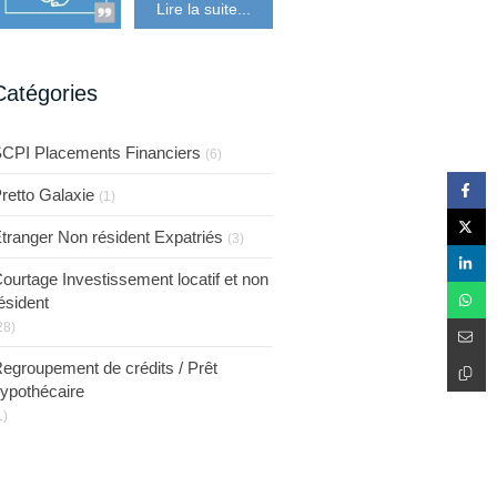
Lire la suite...
résident Expatriés
Catégories
CPI Placements Financiers
(6)
retto Galaxie
(1)
tranger Non résident Expatriés
(3)
ourtage Investissement locatif et non
ésident
28)
egroupement de crédits / Prêt
ypothécaire
1)