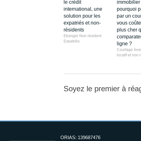
le crédit
immobilier 
international, une
pourquoi p
solution pour les
par un cour
expatriés et non-
vous coûte
résidents
plus cher 
Etranger Non résident
comparate
Expatriés
ligne ?
Courtage Inve
locatif et non 
Soyez le premier à réag
ORIAS: 139687476