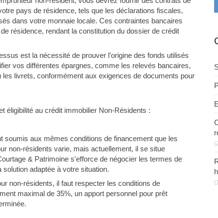
'emprunteur non-résident, vous devrez fournir des contrats de
otre pays de résidence, tels que les déclarations fiscales,
rsés dans votre monnaie locale. Ces contraintes bancaires
s de résidence, rendant la constitution du dossier de crédit
sus est la nécessité de prouver l'origine des fonds utilisés
ifier vos différentes épargnes, comme les relevés bancaires,
S
ou les livrets, conformément aux exigences de documents pour
P
E
t éligibilité au crédit immobilier Non-Résidents :
C
r
ont soumis aux mêmes conditions de financement que les
(
our non-résidents varie, mais actuellement, il se situe
urtage & Patrimoine s'efforce de négocier les termes de
R
a solution adaptée à votre situation.
h
our non-résidents, il faut respecter les conditions de
(
tement maximal de 35%, un apport personnel pour prêt
terminée.