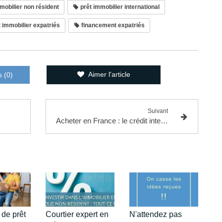
mobilier non résident
prêt immobilier international
 immobilier expatriés
financement expatriés
Aimer l'article
s (0)
Suivant
Acheter en France : le crédit international, une solution pour les expatriés et non-résidents
de prêt
Courtier expert en
N'attendez pas