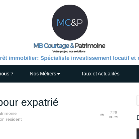
rêt immobilier: Spécialiste investissement locatif et
nous ?
Nos Métiers
Taux et Actualités
R
pour expatrié
726
trimoine
vues
non résident