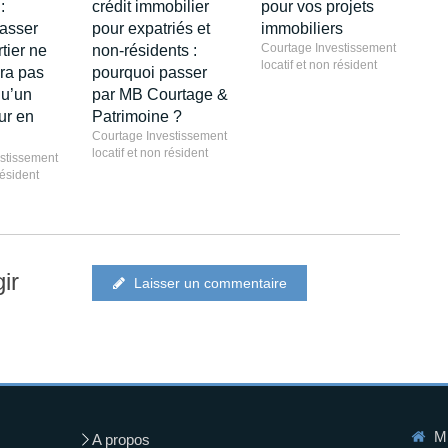
:
crédit immobilier
pour vos projets
asser
pour expatriés et
immobiliers
Courtage Investissement
tier ne
non-résidents :
locatif et non résident
ra pas
pourquoi passer
qu’un
par MB Courtage &
ur en
Patrimoine ?
Courtage Investissement
locatif et non résident
stissement
résident
ir
Laisser un commentaire
MB
A propos