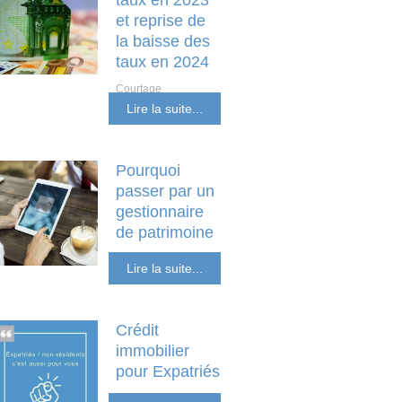
taux en 2023
et reprise de
la baisse des
taux en 2024
Courtage
Investissement locatif
Lire la suite...
et non résident
Pourquoi
passer par un
gestionnaire
de patrimoine
SCPI Placements
Lire la suite...
Financiers
Crédit
immobilier
pour Expatriés
Etranger Non