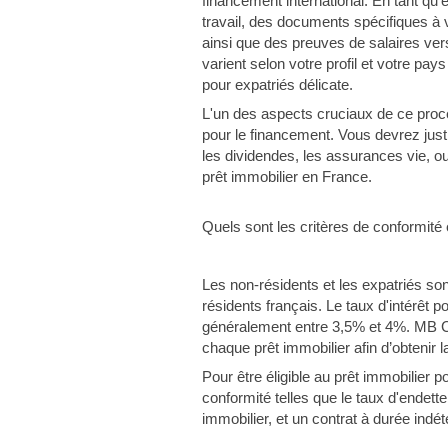
financement international. En tant qu
travail, des documents spécifiques à v
ainsi que des preuves de salaires ve
varient selon votre profil et votre pay
pour expatriés délicate.
L'un des aspects cruciaux de ce proces
pour le financement. Vous devrez just
les dividendes, les assurances vie, 
prêt immobilier en France.
Quels sont les critères de conformité e
Les non-résidents et les expatriés s
résidents français. Le taux d'intérêt p
généralement entre 3,5% et 4%. MB Co
chaque prêt immobilier afin d’obtenir l
Pour être éligible au prêt immobilier p
conformité telles que le taux d'endet
immobilier, et un contrat à durée indé