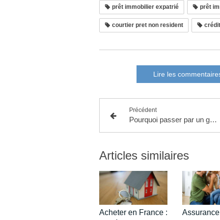
prêt immobilier expatrié
prêt im
courtier pret non resident
crédit
Lire les commentaire
Précédent
Pourquoi passer par un gestionnaire de patrimoine
Articles similaires
Acheter en France :
Assurance 