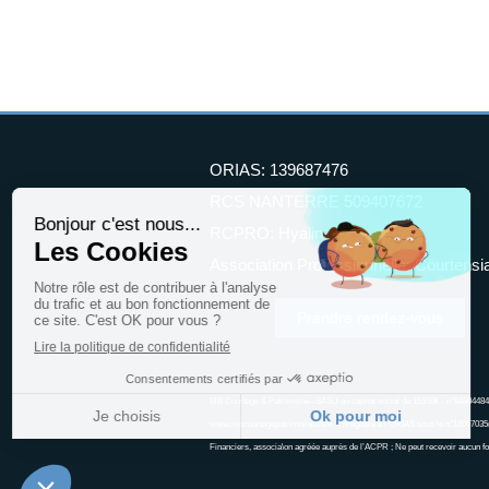
ORIAS: 139687476
RCS NANTERRE 509407672
RCPRO: Hyalin
Association Professionnelle: Courtensi
Prendre rendez-vous
MB Courtage & Patrimoine– SASU au capital social de 15100€ - n°843044
www.mbcourtagepatrimoine.com. Enregistré à l’ORIAS sous le n°18007035(
Financiers, associa\on agréée auprès de l’ACPR ; Ne peut recevoir aucun fo