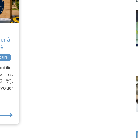
er à
 %
caire
obilier
x très
2 %).
évoluer
⟶