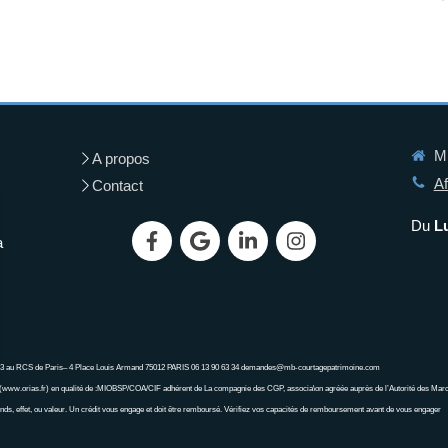
MB
A propos
Af
Contact
Du
L
a
843 au RCS de Paris– 4 Place Louis Armand 75012 PARIS 06 13 90 63 34 demandes@mb-courtagepatrimoine.com
www.orias.fr) en qualité de :MIOBSP/COA/CIF adhérent de La compagnie des CGP, associa\on agréée auprès de l’Autorité des Mar
nds, effet, ou valeur. Un crédit vous engage et doit être remboursé. Vérifiez vos capacités de remboursement avant de vous engager