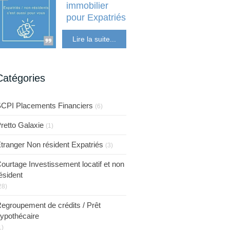
immobilier
pour Expatriés
Etranger Non
Lire la suite...
résident Expatriés
Catégories
CPI Placements Financiers
(6)
retto Galaxie
(1)
tranger Non résident Expatriés
(3)
ourtage Investissement locatif et non
ésident
28)
egroupement de crédits / Prêt
ypothécaire
1)