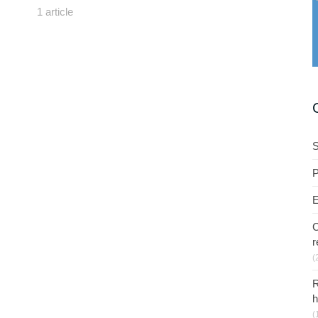
1 article
S
P
E
C
r
(
R
h
(