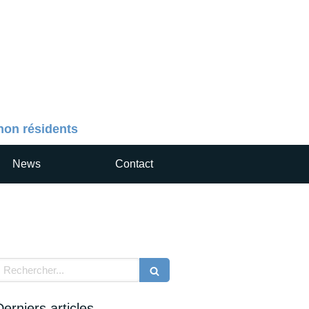
 non résidents
News
Contact
echercher
Derniers articles