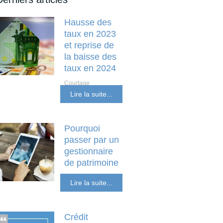
Hausse des
taux en 2023
et reprise de
la baisse des
taux en 2024
Courtage
Investissement locatif
Lire la suite...
et non résident
Pourquoi
passer par un
gestionnaire
de patrimoine
SCPI Placements
Lire la suite...
Financiers
Crédit