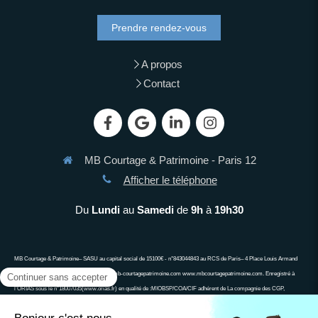
Prendre rendez-vous
A propos
Contact
MB Courtage & Patrimoine - Paris 12
Afficher le téléphone
Du
Lundi
au
Samedi
de
9h
à
19h30
MB Courtage & Patrimoine– SASU au capital social de 15100€ - n°843044843 au RCS de Paris– 4 Place Louis Armand
75012 PARIS 06 13 90 63 34 demandes@mb-courtagepatrimoine.com www.mbcourtagepatrimoine.com. Enregistré à
l’ORIAS sous le n°18007035(www.orias.fr) en qualité de :MIOBSP/COA/CIF adhérent de La compagnie des CGP,
associa\on agréée auprès de l’Autorité des Marchés Financiers, associa\on agréée auprès de l’ACPR ; Ne peut recevoir