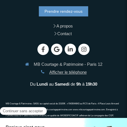
Prendre rendez-vous
A propos
Contact
MB Courtage & Patrimoine - Paris 12
Afficher le téléphone
Du
Lundi
au
Samedi
de
9h
à
19h30
MB Courtage & Patrimoine– SASU au capital social de 15100€ - n°843044843 au RCS de Paris– 4 Place Louis Armand
75012 PARIS 06 13 90 63 34 demandes@mb-courtagepatrimoine.com www.mbcourtagepatrimoine.com. Enregistré à
l’ORIAS sous le n°18007035(www.orias.fr) en qualité de :MIOBSP/COA/CIF adhérent de La compagnie des CGP,
associa\on agréée auprès de l’Autorité des Marchés Financiers, associa\on agréée auprès de l’ACPR ; Ne peut recevoir