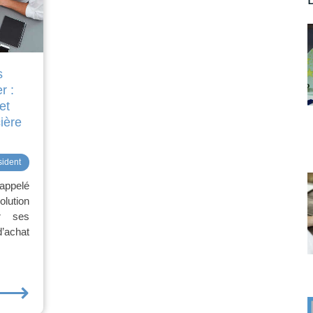
s
r :
et
ière
sident
 appelé
lution
er ses
d’achat
⟶