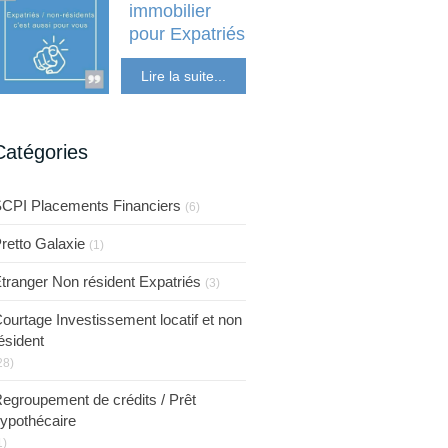
immobilier
pour Expatriés
Etranger Non
Lire la suite...
résident Expatriés
Catégories
CPI Placements Financiers
(6)
retto Galaxie
(1)
tranger Non résident Expatriés
(3)
ourtage Investissement locatif et non
ésident
28)
egroupement de crédits / Prêt
ypothécaire
1)