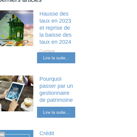
Hausse des
taux en 2023
et reprise de
la baisse des
taux en 2024
Courtage
Investissement locatif
Lire la suite...
et non résident
Pourquoi
passer par un
gestionnaire
de patrimoine
SCPI Placements
Lire la suite...
Financiers
Crédit