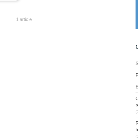
1 article
S
P
E
C
r
(
R
h
(