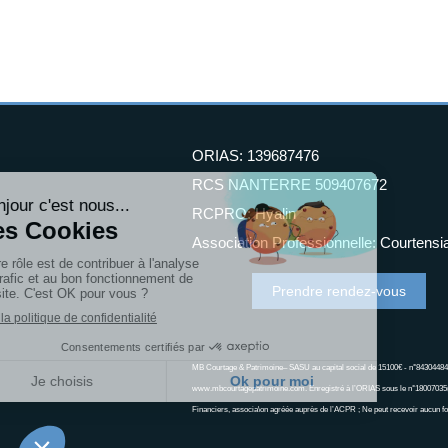
ORIAS: 139687476
RCS NANTERRE 509407672
RCPRO: Hyalin
Association Professionnelle: Courtensi
Prendre rendez-vous
MB Courtage & Patrimoine– SASU au capital social de 15100€ - n°843044
www.mbcourtagepatrimoine.com. Enregistré à l’ORIAS sous le n°18007035(
Financiers, associa\on agréée auprès de l’ACPR ; Ne peut recevoir aucun fo