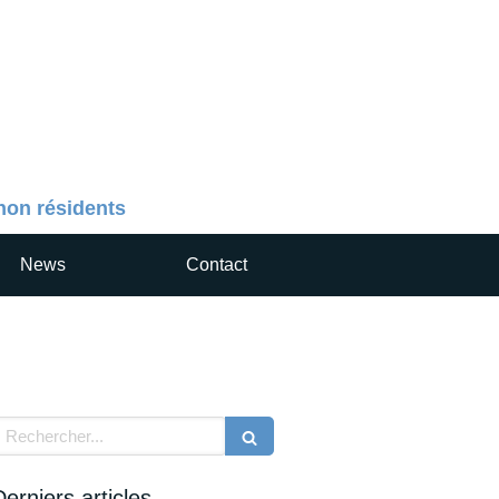
 non résidents
News
Contact
echercher
Derniers articles