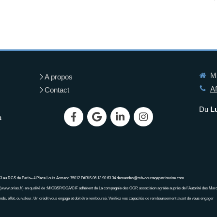
MB
A propos
Af
Contact
Du
L
a
843 au RCS de Paris– 4 Place Louis Armand 75012 PARIS 06 13 90 63 34 demandes@mb-courtagepatrimoine.com
www.orias.fr) en qualité de :MIOBSP/COA/CIF adhérent de La compagnie des CGP, associa\on agréée auprès de l’Autorité des Mar
nds, effet, ou valeur. Un crédit vous engage et doit être remboursé. Vérifiez vos capacités de remboursement avant de vous engager