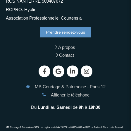
RCS NANTERRE 509407672
RCPRO: Hyalin
Association Professionnelle: Courtensia
Prendre rendez-vous
A propos
Contact
MB Courtage & Patrimoine - Paris 12
Afficher le téléphone
Du
Lundi
au
Samedi
de
9h
à
19h30
MB Courtage & Patrimoine– SASU au capital social de 15100€ - n°843044843 au RCS de Paris– 4 Place Louis Armand