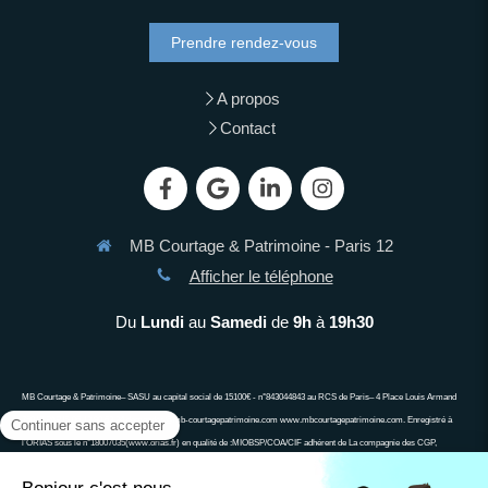
Prendre rendez-vous
A propos
Contact
MB Courtage & Patrimoine - Paris 12
Afficher le téléphone
Du
Lundi
au
Samedi
de
9h
à
19h30
MB Courtage & Patrimoine– SASU au capital social de 15100€ - n°843044843 au RCS de Paris– 4 Place Louis Armand
75012 PARIS 06 13 90 63 34 demandes@mb-courtagepatrimoine.com www.mbcourtagepatrimoine.com. Enregistré à
l’ORIAS sous le n°18007035(www.orias.fr) en qualité de :MIOBSP/COA/CIF adhérent de La compagnie des CGP,
associa\on agréée auprès de l’Autorité des Marchés Financiers, associa\on agréée auprès de l’ACPR ; Ne peut recevoir