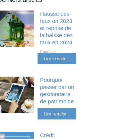
Hausse des
taux en 2023
et reprise de
la baisse des
taux en 2024
Courtage
Investissement locatif
Lire la suite...
et non résident
Pourquoi
passer par un
gestionnaire
de patrimoine
SCPI Placements
Lire la suite...
Financiers
Crédit