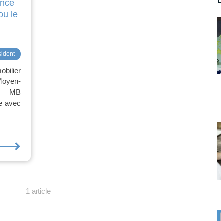
ance
ou le
sident
obilier
Moyen-
s, MB
e avec
⟶
1 article