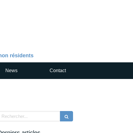
 non résidents
News
Contact
echercher
Derniers articles