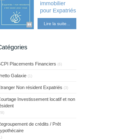
immobilier
pour Expatriés
Etranger Non
Lire la suite...
résident Expatriés
Catégories
CPI Placements Financiers
(6)
retto Galaxie
(1)
tranger Non résident Expatriés
(3)
ourtage Investissement locatif et non
ésident
28)
egroupement de crédits / Prêt
ypothécaire
1)