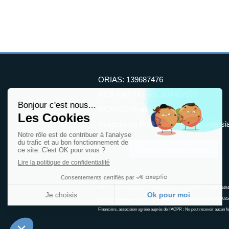
ORIAS: 139687476
RCS NANTERRE 509407672
RCPRO: Hyalin
Association Professionnelle: Courtensi
Prendre rendez-vous
MB Courtage & Patrimoine– SASU au capital social de 15100€ - n°843044
www.mbcourtagepatrimoine.com. Enregistré à l’ORIAS sous le n°18007035(
Financiers, associa\on agréée auprès de l’ACPR ; Ne peut recevoir aucun fo