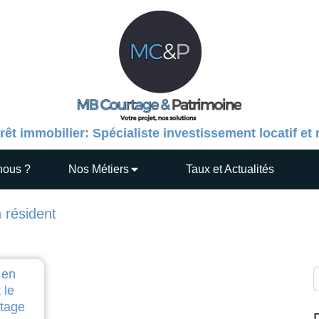
rêt immobilier: Spécialiste investissement locatif et
nous ?
Nos Métiers
Taux et Actualités
 résident
 en
R
 le
tage