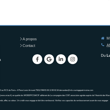
MB
A propos
Af
Contact
Du
L
a
843 au RCS de Paris– 4 Place Louis Armand 75012 PARIS 06 13 90 63 34 demandes@mb-courtagepatrimoine.com
www.orias.fr) en qualité de :MIOBSP/COA/CIF adhérent de La compagnie des CGP, associa\on agréée auprès de l’Autorité des Mar
nds, effet, ou valeur. Un crédit vous engage et doit être remboursé. Vérifiez vos capacités de remboursement avant de vous engager