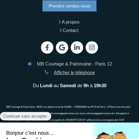
Prendre rendez-vous
A propos
Contact
MB Courtage & Patrimoine - Paris 12
Afficher le téléphone
Du
Lundi
au
Samedi
de
9h
à
19h30
MB Courtage & Patrimoine– SASU au capital social de 15100€ - n°843044843 au RCS de Paris– 4 Place Louis Armand
75012 PARIS 06 13 90 63 34 demandes@mb-courtagepatrimoine.com www.mbcourtagepatrimoine.com. Enregistré à
l’ORIAS sous le n°18007035(www.orias.fr) en qualité de :MIOBSP/COA/CIF adhérent de La compagnie des CGP,
associa\on agréée auprès de l’Autorité des Marchés Financiers, associa\on agréée auprès de l’ACPR ; Ne peut recevoir
aucun fonds, effet, ou valeur. Un crédit vous engage et doit être remboursé. Vérifiez vos capacités de remboursement