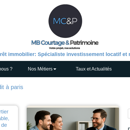
rêt immobilier: Spécialiste investissement locatif et
nous ?
Nos Métiers
Taux et Actualités
t à paris
tier
R
able,
 de