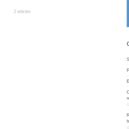
2 articles
S
P
E
C
r
(
R
h
(