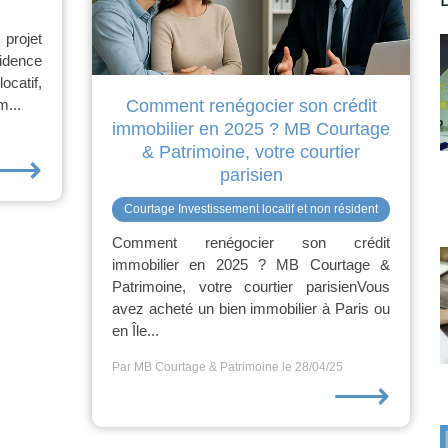
rojet
sidence
ocatif,
m...
Comment renégocier son crédit
immobilier en 2025 ? MB Courtage
& Patrimoine, votre courtier
⟶
parisien
Courtage Investissement locatif et non résident
Comment renégocier son crédit
immobilier en 2025 ? MB Courtage &
Patrimoine, votre courtier parisienVous
avez acheté un bien immobilier à Paris ou
en Île...
Par MB Courtage & Patrimoine
le 28/04/25
⟶