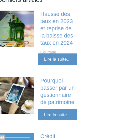
Hausse des
taux en 2023
et reprise de
la baisse des
taux en 2024
Courtage
Investissement locatif
Lire la suite...
et non résident
Pourquoi
passer par un
gestionnaire
de patrimoine
SCPI Placements
Lire la suite...
Financiers
Crédit