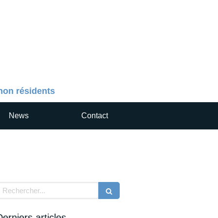
 non résidents
News
Contact
echercher
Derniers articles