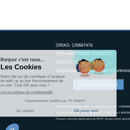
ORIAS: 139687476
RCS NANTERRE 509407672
RCPRO: Hyalin
Association Professionnelle: Courtensi
Prendre rendez-vous
MB Courtage & Patrimoine– SASU au capital social de 15100€ - n°843044
www.mbcourtagepatrimoine.com. Enregistré à l’ORIAS sous le n°18007035(
Financiers, associa\on agréée auprès de l’ACPR ; Ne peut recevoir aucun fo