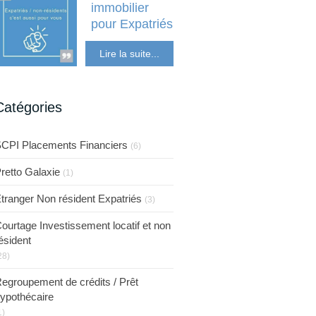
immobilier
pour Expatriés
Etranger Non
Lire la suite...
résident Expatriés
Catégories
CPI Placements Financiers
(6)
retto Galaxie
(1)
tranger Non résident Expatriés
(3)
ourtage Investissement locatif et non
ésident
28)
egroupement de crédits / Prêt
ypothécaire
1)