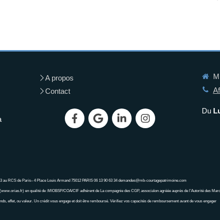
MB
A propos
Af
Contact
Du
L
a
843 au RCS de Paris– 4 Place Louis Armand 75012 PARIS 06 13 90 63 34 demandes@mb-courtagepatrimoine.com
www.orias.fr) en qualité de :MIOBSP/COA/CIF adhérent de La compagnie des CGP, associa\on agréée auprès de l’Autorité des Mar
nds, effet, ou valeur. Un crédit vous engage et doit être remboursé. Vérifiez vos capacités de remboursement avant de vous engager