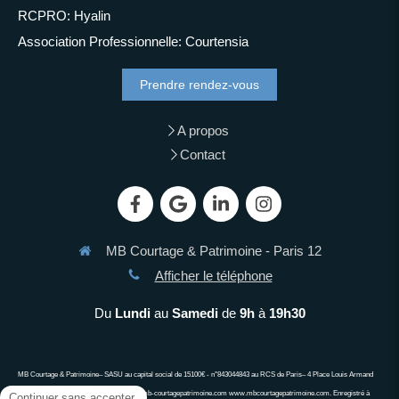
RCPRO: Hyalin
Association Professionnelle: Courtensia
Prendre rendez-vous
A propos
Contact
MB Courtage & Patrimoine - Paris 12
Afficher le téléphone
Du
Lundi
au
Samedi
de
9h
à
19h30
MB Courtage & Patrimoine– SASU au capital social de 15100€ - n°843044843 au RCS de Paris– 4 Place Louis Armand
75012 PARIS 06 13 90 63 34 demandes@mb-courtagepatrimoine.com www.mbcourtagepatrimoine.com. Enregistré à