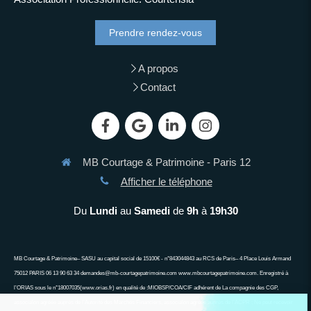
Prendre rendez-vous
A propos
Contact
MB Courtage & Patrimoine - Paris 12
Afficher le téléphone
Du
Lundi
au
Samedi
de
9h
à
19h30
MB Courtage & Patrimoine– SASU au capital social de 15100€ - n°843044843 au RCS de Paris– 4 Place Louis Armand
75012 PARIS 06 13 90 63 34 demandes@mb-courtagepatrimoine.com www.mbcourtagepatrimoine.com. Enregistré à
l’ORIAS sous le n°18007035(www.orias.fr) en qualité de :MIOBSP/COA/CIF adhérent de La compagnie des CGP,
associa\on agréée auprès de l’Autorité des Marchés Financiers, associa\on agréée auprès de l’ACPR ; Ne peut recevoir