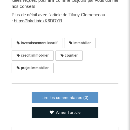
idées reçues, pour finir comme toujours par vous donner
nos conseils.
‍Plus de détail avec l'article de Tifany Clemenceau
:
https://lnkd.in/ekK6DDYR
investissement locatif
immobilier
credit immobilier
courtier
projet immobilier
Lire les commentaires (0)
Aimer l'article