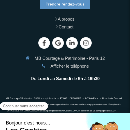
Prendre rendez-vous
A propos
Contact
MB Courtage & Patrimoine - Paris 12
Afficher le téléphone
Du
Lundi
au
Samedi
de
9h
à
19h30
MB Courtage & Patrimoine– SASU au capital social de 15100€ - n°843044843 au RCS de Paris– 4 Place Louis Armand
75012 PARIS 06 13 90 63 34 demandes@mb-courtagepatrimoine.com www.mbcourtagepatrimoine.com. Enregistré à
l’ORIAS sous le n°18007035(www.orias.fr) en qualité de :MIOBSP/COA/CIF adhérent de La compagnie des CGP,
associa\on agréée auprès de l’Autorité des Marchés Financiers, associa\on agréée auprès de l’ACPR ; Ne peut recevoir
aucun fonds, effet, ou valeur. Un crédit vous engage et doit être remboursé. Vérifiez vos capacités de remboursement
avant de vous engager