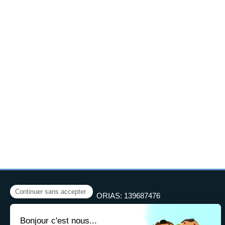
ORIAS: 139687476
RCS NANTERRE 509407672
RCPRO: Hyalin