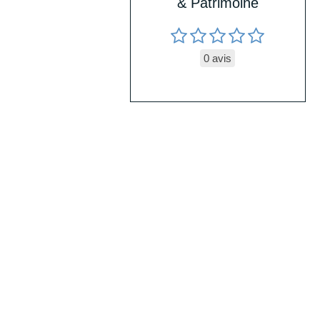
& Patrimoine
0 avis