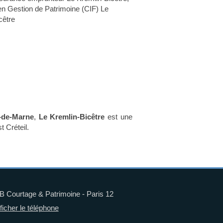
 en Gestion de Patrimoine (CIF) Le
cêtre
-de-Marne
,
Le Kremlin-Bicêtre
est une
t Créteil.
 Courtage & Patrimoine - Paris 12
ficher le téléphone