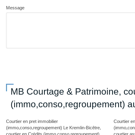
Message
MB Courtage & Patrimoine, cou
(immo,conso,regroupement) au
Courtier en pret immobilier
Courtier en
(immo,conso,regroupement) Le Kremlin-Bicêtre
,
(immo,cons
courtier en Crédits (immo,conso,regroupement)
courtier a