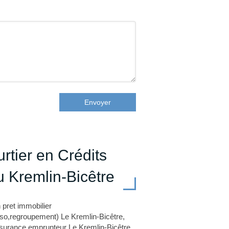
Envoyer
rtier en Crédits
 Kremlin-Bicêtre
 pret immobilier
o,regroupement) Le Kremlin-Bicêtre
,
ssurance emprunteur Le Kremlin-Bicêtre
,