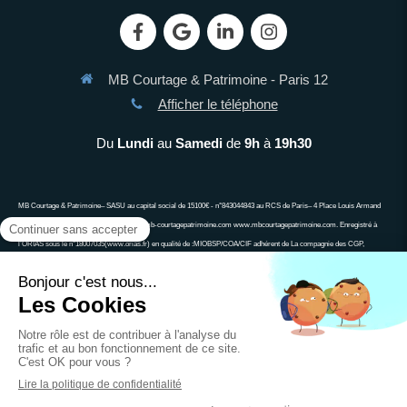
MB Courtage & Patrimoine - Paris 12
Afficher le téléphone
Du
Lundi
au
Samedi
de
9h
à
19h30
MB Courtage & Patrimoine– SASU au capital social de 15100€ - n°843044843 au RCS de Paris– 4 Place Louis Armand
75012 PARIS 06 13 90 63 34 demandes@mb-courtagepatrimoine.com www.mbcourtagepatrimoine.com. Enregistré à
l’ORIAS sous le n°18007035(www.orias.fr) en qualité de :MIOBSP/COA/CIF adhérent de La compagnie des CGP,
associa\on agréée auprès de l’Autorité des Marchés Financiers, associa\on agréée auprès de l’ACPR ; Ne peut recevoir
aucun fonds, effet, ou valeur. Un crédit vous engage et doit être remboursé. Vérifiez vos capacités de remboursement
avant de vous engager
Plan du site
Mentions légales