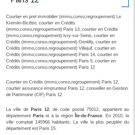
Courtier en pret immobilier (immo,conso,regroupement) Le
Kremlin-Bicêtre
,
courtier en Crédits
(immo,conso,regroupement) Paris 13
,
courtier en Crédits
(immo,conso,regroupement) Ivry-sur-Seine
,
courtier en
Crédits (immo,conso,regroupement) Gentilly
,
courtier en
Crédits (immo,conso,regroupement) Villejuif
,
courtier en
Crédits (immo,conso,regroupement) Paris 14
,
courtier en
Crédits (immo,conso,regroupement) Paris 5
,
courtier en
Crédits (immo,conso,regroupement) Paris 12
Courtier en Crédits (immo,conso,regroupement) Paris 12
,
courtier assurance emprunteur Paris 12
,
conseiller en Gestion
de Patrimoine (CIF) Paris 12
La ville de
Paris 12
, de code postal 75012, appartient au
département
Paris
et à la région
Île-de-France
. En 2010, la
ville comptait 145966 habitants. La ville la plus peuplée du
département est Paris 15.